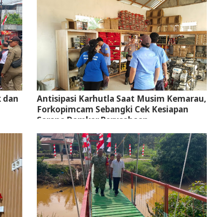
k dan
Antisipasi Karhutla Saat Musim Kemarau,
Forkopimcam Sebangki Cek Kesiapan
Sarana Damkar Perusahaan