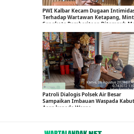
PWI Kalbar Kecam Dugaan Intimidas
Terhadap Wartawan Ketapang, Min
Sengketa Pemberitaan Ditempuh Me
Jalur Hukum
Patroli Dialogis Polsek Air Besar
Sampaikan Imbauan Waspada Kabu
Asap kepada Warga