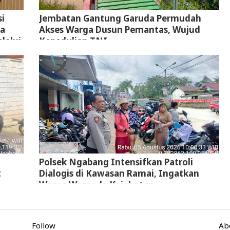
i
Jembatan Gantung Garuda Permudah
ta
Akses Warga Dusun Pemantas, Wujud
lalui
Kepedulian TNI
Polsek Ngabang Intensifkan Patroli
t
Dialogis di Kawasan Ramai, Ingatkan
Warga Waspada Kejahatan
Follow
Ab