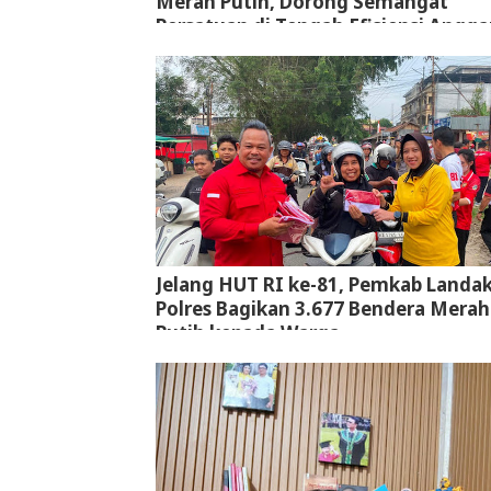
Merah Putih, Dorong Semangat
Persatuan di Tengah Efisiensi Angga
Jelang HUT RI ke-81, Pemkab Landa
Polres Bagikan 3.677 Bendera Merah
Putih kepada Warga