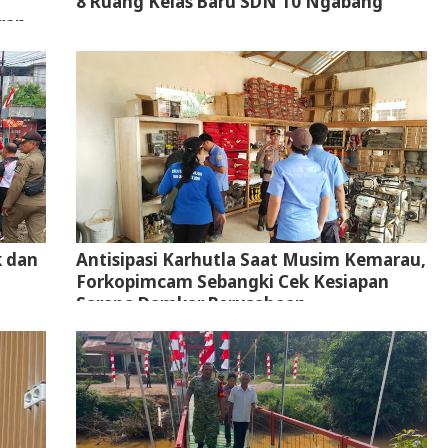
8 Ruang Kelas Baru SDN 10 Ngabang
ran
k dan
Antisipasi Karhutla Saat Musim Kemarau,
Forkopimcam Sebangki Cek Kesiapan
Sarana Damkar Perusahaan