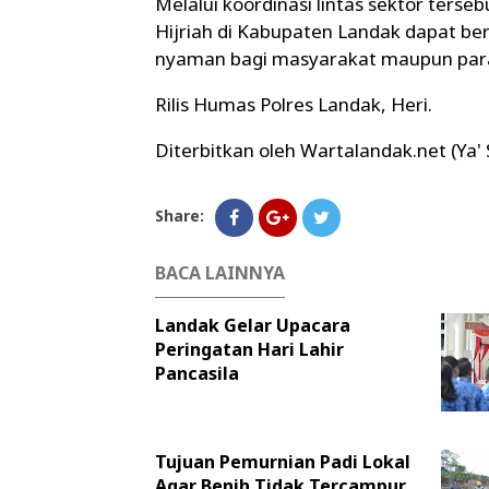
Melalui koordinasi lintas sektor terseb
Hijriah di Kabupaten Landak dapat be
nyaman bagi masyarakat maupun para
Rilis Humas Polres Landak, Heri.
Diterbitkan oleh Wartalandak.net (Ya'
Share:
BACA LAINNYA
Landak Gelar Upacara
Peringatan Hari Lahir
Pancasila
Tujuan Pemurnian Padi Lokal
Agar Benih Tidak Tercampur