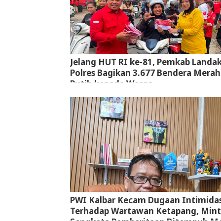
Jelang HUT RI ke-81, Pemkab Landa
Polres Bagikan 3.677 Bendera Merah
Putih kepada Warga
PWI Kalbar Kecam Dugaan Intimidas
Terhadap Wartawan Ketapang, Min