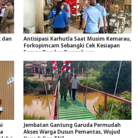
k dan
Antisipasi Karhutla Saat Musim Kemarau,
Forkopimcam Sebangki Cek Kesiapan
Sarana Damkar Perusahaan
i
Jembatan Gantung Garuda Permudah
ta
Akses Warga Dusun Pemantas, Wujud