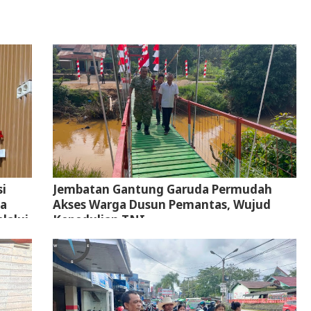
i
Jembatan Gantung Garuda Permudah
ta
Akses Warga Dusun Pemantas, Wujud
lalui
Kepedulian TNI