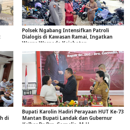
Polsek Ngabang Intensifkan Patroli
t
Dialogis di Kawasan Ramai, Ingatkan
Warga Waspada Kejahatan
n
Bupati Karolin Hadiri Perayaan HUT Ke-73
h di
Mantan Bupati Landak dan Gubernur
Kalbar Dr. Drs. Cornelis, M.H.