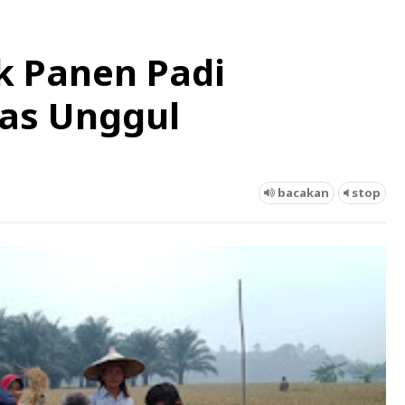
 Panen Padi
tas Unggul
bacakan
stop