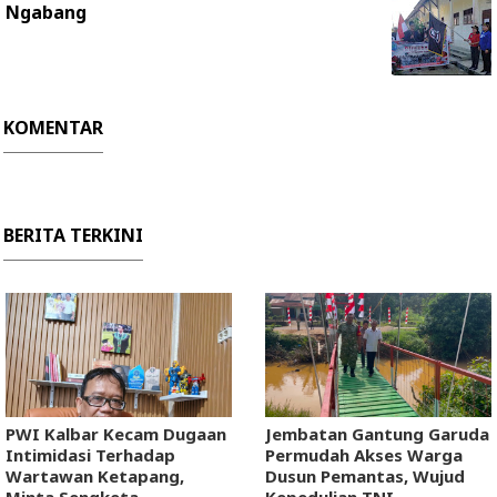
Ngabang
KOMENTAR
BERITA TERKINI
PWI Kalbar Kecam Dugaan
Jembatan Gantung Garuda
Intimidasi Terhadap
Permudah Akses Warga
Wartawan Ketapang,
Dusun Pemantas, Wujud
Minta Sengketa
Kepedulian TNI