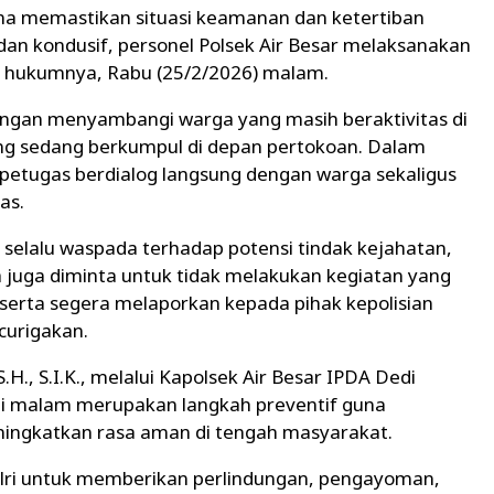
 memastikan situasi keamanan dan ketertiban
an kondusif, personel Polsek Air Besar melaksanakan
yah hukumnya, Rabu (25/2/2026) malam.
dengan menyambangi warga yang masih beraktivitas di
ng sedang berkumpul di depan pertokoan. Dalam
petugas berdialog langsung dengan warga sekaligus
as.
elalu waspada terhadap potensi tindak kejahatan,
juga diminta untuk tidak melakukan kegiatan yang
rta segera melaporkan kepada pihak kepolisian
curigakan.
.H., S.I.K., melalui Kapolsek Air Besar IPDA Dedi
i malam merupakan langkah preventif guna
ningkatkan rasa aman di tengah masyarakat.
 Polri untuk memberikan perlindungan, pengayoman,