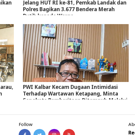
mikan
Jelang HUT RI ke-81, Pemkab Landak dan
g
Polres Bagikan 3.677 Bendera Merah
Putih kepada Warga
arau,
PWI Kalbar Kecam Dugaan Intimidasi
n
Terhadap Wartawan Ketapang, Minta
Sengketa Pemberitaan Ditempuh Melalui
Jalur Hukum
Follow
Ab
Re