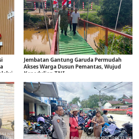
i
Jembatan Gantung Garuda Permudah
ta
Akses Warga Dusun Pemantas, Wujud
lalui
Kepedulian TNI