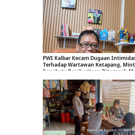
PWI Kalbar Kecam Dugaan Intimidas
Terhadap Wartawan Ketapang, Min
Sengketa Pemberitaan Ditempuh Me
Jalur Hukum