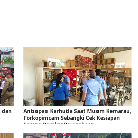
k dan
Antisipasi Karhutla Saat Musim Kemarau,
Forkopimcam Sebangki Cek Kesiapan
Sarana Damkar Perusahaan