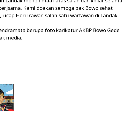
n Landak mohon maaf atas salah dan khilaf selama
 kerjsama. Kami doakan semoga pak Bowo sehat
i,"ucap Heri Irawan salah satu wartawan di Landak.
ndramata berupa foto karikatur AKBP Bowo Gede
ak media.