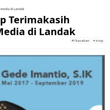
 media di Landak
p Terimakasih
edia di Landak
bacakan
stop