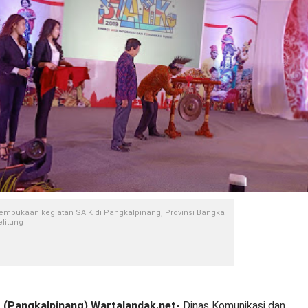
embukaan kegiatan SAIK di Pangkalpinang, Provinsi Bangka
elitung
(Pangkalpinang),Wartalandak.net-
Dinas Komunikasi dan