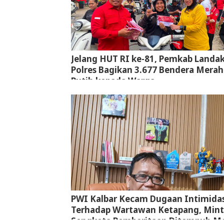
Jelang HUT RI ke-81, Pemkab Landa
Polres Bagikan 3.677 Bendera Merah
Putih kepada Warga
PWI Kalbar Kecam Dugaan Intimidas
Terhadap Wartawan Ketapang, Min
Sengketa Pemberitaan Ditempuh Me