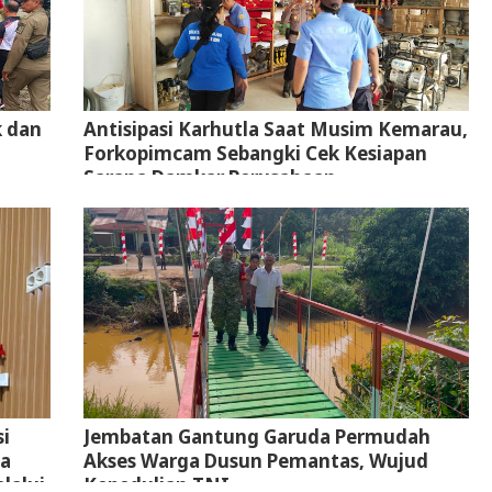
k dan
Antisipasi Karhutla Saat Musim Kemarau,
Forkopimcam Sebangki Cek Kesiapan
Sarana Damkar Perusahaan
i
Jembatan Gantung Garuda Permudah
ta
Akses Warga Dusun Pemantas, Wujud
lalui
Kepedulian TNI