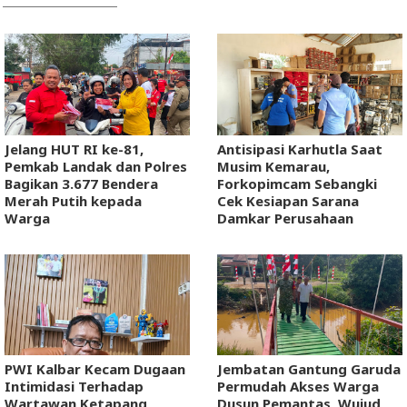
Jelang HUT RI ke-81,
Antisipasi Karhutla Saat
Pemkab Landak dan Polres
Musim Kemarau,
Bagikan 3.677 Bendera
Forkopimcam Sebangki
Merah Putih kepada
Cek Kesiapan Sarana
Warga
Damkar Perusahaan
PWI Kalbar Kecam Dugaan
Jembatan Gantung Garuda
Intimidasi Terhadap
Permudah Akses Warga
Wartawan Ketapang,
Dusun Pemantas, Wujud