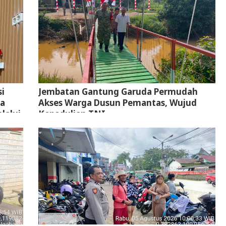
i
Jembatan Gantung Garuda Permudah
ta
Akses Warga Dusun Pemantas, Wujud
lalui
Kepedulian TNI