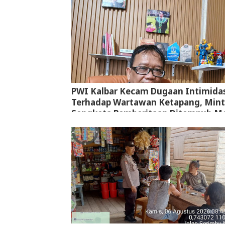
PWI Kalbar Kecam Dugaan Intimidas
Terhadap Wartawan Ketapang, Min
Sengketa Pemberitaan Ditempuh Me
Jalur Hukum