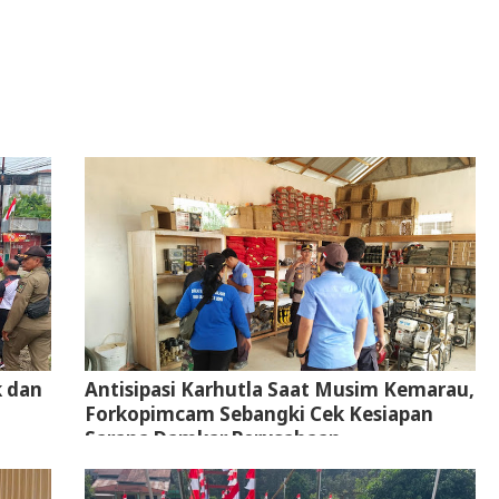
k dan
Antisipasi Karhutla Saat Musim Kemarau,
Forkopimcam Sebangki Cek Kesiapan
Sarana Damkar Perusahaan