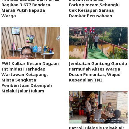
Bagikan 3.677 Bendera
Forkopimcam Sebangki
Merah Putih kepada
Cek Kesiapan Sarana
Warga
Damkar Perusahaan
PWI Kalbar Kecam Dugaan
Jembatan Gantung Garuda
Intimidasi Terhadap
Permudah Akses Warga
Wartawan Ketapang,
Dusun Pemantas, Wujud
Minta Sengketa
Kepedulian TNI
Pemberitaan Ditempuh
Melalui Jalur Hukum
Patroli Dialogis Polsek Air