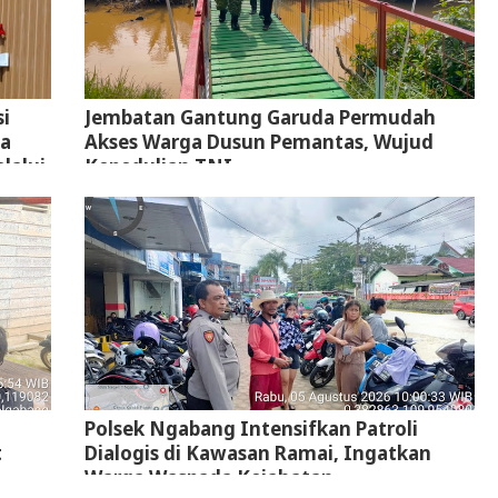
i
Jembatan Gantung Garuda Permudah
ta
Akses Warga Dusun Pemantas, Wujud
lalui
Kepedulian TNI
Polsek Ngabang Intensifkan Patroli
t
Dialogis di Kawasan Ramai, Ingatkan
Warga Waspada Kejahatan