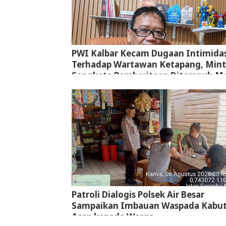
PWI Kalbar Kecam Dugaan Intimidas
Terhadap Wartawan Ketapang, Min
Sengketa Pemberitaan Ditempuh Me
Jalur Hukum
Patroli Dialogis Polsek Air Besar
Sampaikan Imbauan Waspada Kabu
Asap kepada Warga