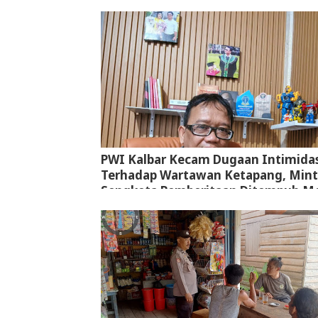
PWI Kalbar Kecam Dugaan Intimidas
Terhadap Wartawan Ketapang, Min
Sengketa Pemberitaan Ditempuh Me
Jalur Hukum