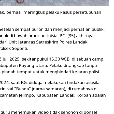
dak, berhasil meringkus pelaku kasus persetubuhan
Setelah sempat buron dan menjadi perhatian publik,
ak di bawah umur berinisial P.G. (35) akhirnya
dari Unit Jatanras Satreskrim Polres Landak,
olsek Seponti.
Juli 2025, sekitar pukul 15.30 WIB, di sebuah camp
Kabupaten Kayong Utara. Pelaku ditangkap tanpa
pindah tempat untuk menghindari kejaran polisi.
024, saat P.G. diduga melakukan tindakan asusila
inisial "Bunga" (nama samaran), di rumahnya di
camatan Jelimpo, Kabupaten Landak. Korban adalah
ng guru menemukan video tidak senonoh di ponsel