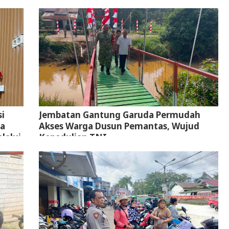
i
Jembatan Gantung Garuda Permudah
ta
Akses Warga Dusun Pemantas, Wujud
lalui
Kepedulian TNI