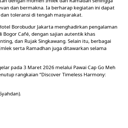
atan dengan momen Imlek dan Ramadan sehingga
evan dan bermakna. Ia berharap kegiatan ini dapat
n toleransi di tengah masyarakat.
, Hotel Borobudur Jakarta menghadirkan pengalaman
di Bogor Café, dengan sajian autentik khas
ting, dan Rujak Singkawang. Selain itu, berbagai
l Imlek serta Ramadhan juga ditawarkan selama
elar pada 3 Maret 2026 melalui Pawai Cap Go Meh
menutup rangkaian “Discover Timeless Harmony:
 Syahdan).