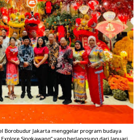
l Borobudur Jakarta menggelar program budaya
 Explore Singkawang” yang berlangsung dari Januari