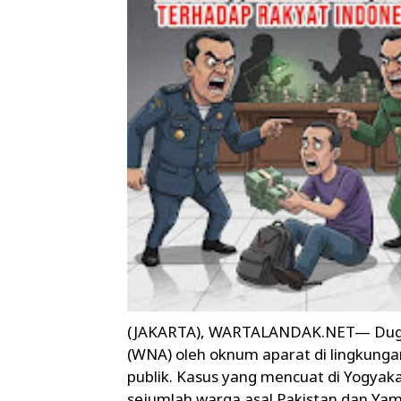
(JAKARTA), WARTALANDAK.NET— Dugaa
(WNA) oleh oknum aparat di lingkunga
publik. Kasus yang mencuat di Yogyak
sejumlah warga asal Pakistan dan Yam