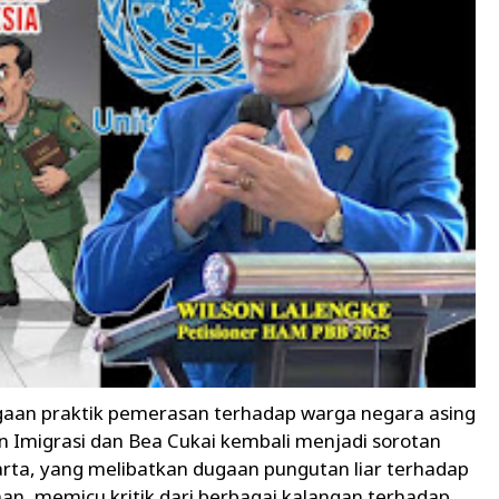
n praktik pemerasan terhadap warga negara asing
n Imigrasi dan Bea Cukai kembali menjadi sorotan
arta, yang melibatkan dugaan pungutan liar terhadap
an, memicu kritik dari berbagai kalangan terhadap