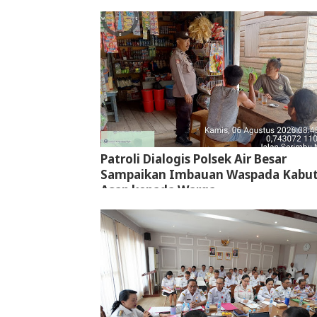
Jalur Hukum
Patroli Dialogis Polsek Air Besar
Sampaikan Imbauan Waspada Kabu
Asap kepada Warga