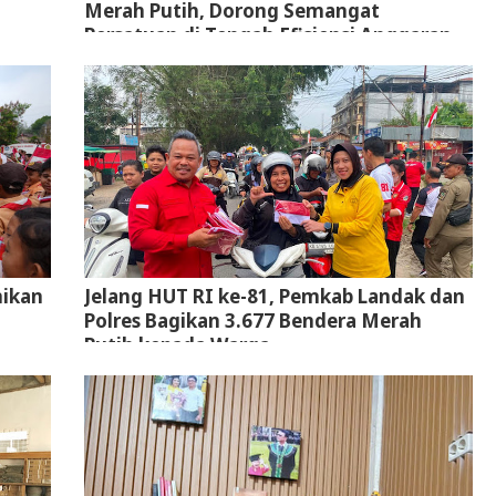
Merah Putih, Dorong Semangat
Persatuan di Tengah Efisiensi Anggaran
mikan
Jelang HUT RI ke-81, Pemkab Landak dan
g
Polres Bagikan 3.677 Bendera Merah
Putih kepada Warga