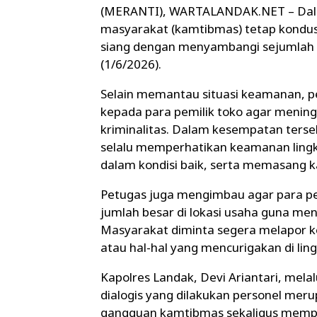
(MERANTI), WARTALANDAK.NET – Dala
masyarakat (kamtibmas) tetap kondusi
siang dengan menyambangi sejumlah t
(1/6/2026).
Selain memantau situasi keamanan, 
kepada para pemilik toko agar menin
kriminalitas. Dalam kesempatan terse
selalu memperhatikan keamanan lingku
dalam kondisi baik, serta memasang
Petugas juga mengimbau agar para pe
jumlah besar di lokasi usaha guna meng
Masyarakat diminta segera melapor k
atau hal-hal yang mencurigakan di ling
Kapolres Landak, Devi Ariantari, mela
dialogis yang dilakukan personel mer
gangguan kamtibmas sekaligus mempe