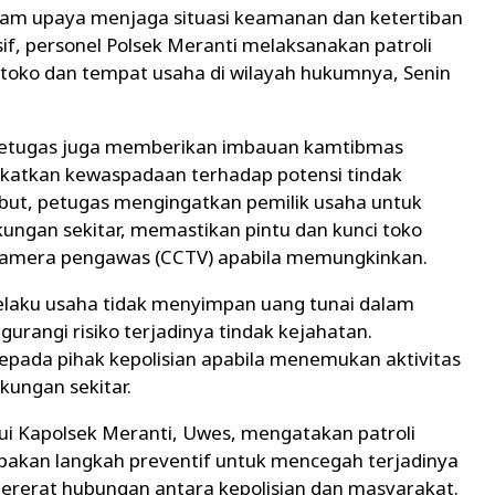
m upaya menjaga situasi keamanan dan ketertiban
f, personel Polsek Meranti melaksanakan patroli
oko dan tempat usaha di wilayah hukumnya, Senin
petugas juga memberikan imbauan kamtibmas
gkatkan kewaspadaan terhadap potensi tindak
but, petugas mengingatkan pemilik usaha untuk
ngan sekitar, memastikan pintu dan kunci toko
 kamera pengawas (CCTV) apabila memungkinkan.
laku usaha tidak menyimpan uang tunai dalam
urangi risiko terjadinya tindak kejahatan.
epada pihak kepolisian apabila menemukan aktivitas
kungan sekitar.
lui Kapolsek Meranti, Uwes, mengatakan patroli
upakan langkah preventif untuk mencegah terjadinya
rerat hubungan antara kepolisian dan masyarakat.