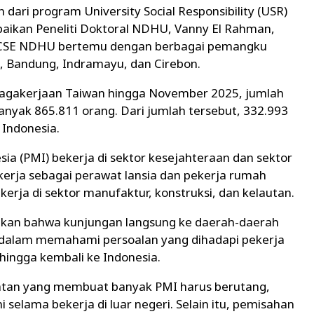
ari program University Social Responsibility (USR)
aikan Peneliti Doktoral NDHU, Vanny El Rahman,
m CSE NDHU bertemu dengan berbagai pemangku
a, Bandung, Indramayu, dan Cirebon.
agakerjaan Taiwan hingga November 2025, jumlah
anyak 865.811 orang. Dari jumlah tersebut, 332.993
Indonesia.
ia (PMI) bekerja di sektor kesejahteraan dan sektor
kerja sebagai perawat lansia dan pekerja rumah
erja di sektor manufaktur, konstruksi, dan kelautan.
akan bahwa kunjungan langsung ke daerah-daerah
 dalam memahami persoalan yang dihadapi pekerja
ingga kembali ke Indonesia.
patan yang membuat banyak PMI harus berutang,
 selama bekerja di luar negeri. Selain itu, pemisahan