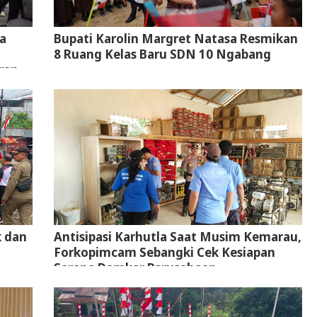
a
Bupati Karolin Margret Natasa Resmikan
8 Ruang Kelas Baru SDN 10 Ngabang
ran
k dan
Antisipasi Karhutla Saat Musim Kemarau,
Forkopimcam Sebangki Cek Kesiapan
Sarana Damkar Perusahaan