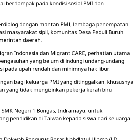
ilai berdampak pada kondisi sosial PMI dan
berdialog dengan mantan PMI, lembaga penempatan
sasi masyarakat sipil, komunitas Desa Peduli Buruh
merintah daerah.
igran Indonesia dan Migrant CARE, perhatian utama
r pengasuhan yang belum dilindungi undang-undang
si pada upah rendah dan minimnya hak libur.
ingan bagi keluarga PMI yang ditinggalkan, khususnya
n yang tidak mengizinkan pekerja kerah biru
 SMK Negeri 1 Bongas, Indramayu, untuk
ng pendidikan di Taiwan kepada siswa dari keluarga
ga Dakwah Pengurus Besar Nahdlatul Ulama (LD