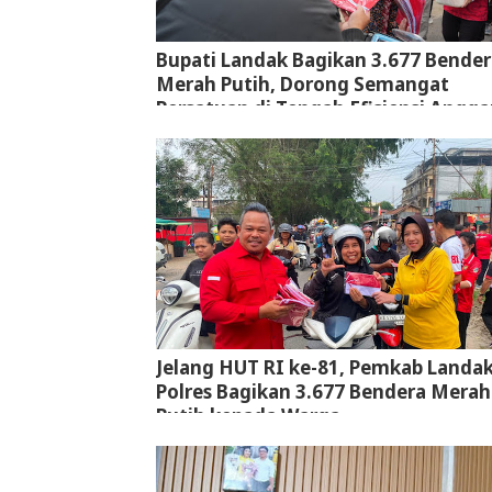
Bupati Landak Bagikan 3.677 Bender
Merah Putih, Dorong Semangat
Persatuan di Tengah Efisiensi Angga
Jelang HUT RI ke-81, Pemkab Landa
Polres Bagikan 3.677 Bendera Merah
Putih kepada Warga